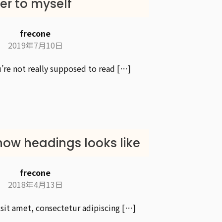
ter to myself
frecone
2019年7月10日
re not really supposed to read […]
how headings looks like
frecone
2018年4月13日
it amet, consectetur adipiscing […]