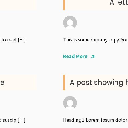
A let
 to read […]
This is some dummy copy. You’
Read More
te
A post showing 
d suscip […]
Heading 1 Lorem ipsum dolor s